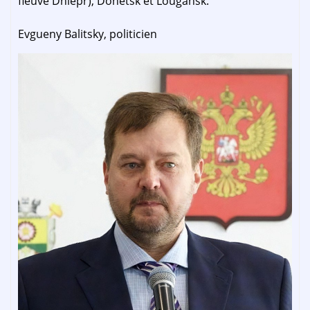
fleuve Dniepr), Donetsk et Lougansk.
Evgueny Balitsky, politicien