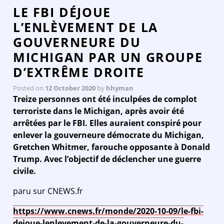
LE FBI DÉJOUE
L’ENLÈVEMENT DE LA
GOUVERNEURE DU
MICHIGAN PAR UN GROUPE
D’EXTRÊME DROITE
Posted on
12 October 2020
by
hhyman
Treize personnes ont été inculpées de complot
terroriste dans le Michigan, après avoir été
arrêtées par le FBI. Elles auraient conspiré pour
enlever la gouverneure démocrate du Michigan,
Gretchen Whitmer, farouche opposante à Donald
Trump. Avec l’objectif de déclencher une guerre
civile.
paru sur CNEWS.fr
https://www.cnews.fr/monde/2020-10-09/le-fbi-
dejoue-lenlevement-de-la-gouverneure-du-