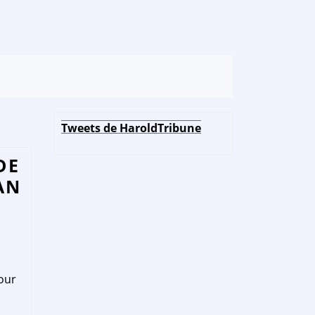
Tweets de HaroldTribune
DE
AN
pour