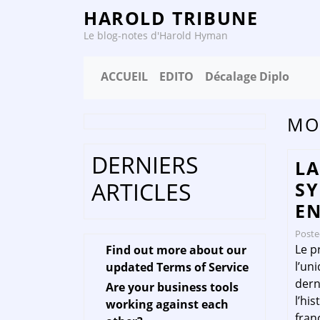
HAROLD TRIBUNE
Le blog-notes d'Harold Hyman
ACCUEIL
EDITO
Décalage Diplo
MO
DERNIERS
LA
ARTICLES
SY
EN
Post
Le p
Find out more about our
l’un
updated Terms of Service
dern
Are your business tools
l’his
working against each
fran