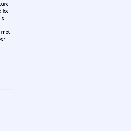
turc.
olice
lle
e met
ber