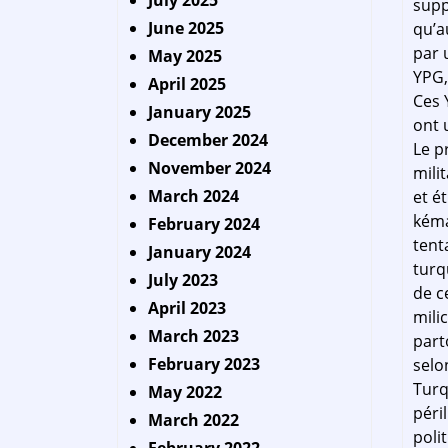
July 2025
supp
June 2025
qu’a
par 
May 2025
YPG,
April 2025
Ces 
January 2025
ont 
December 2024
Le p
November 2024
mili
March 2024
et é
kéma
February 2024
tent
January 2024
turq
July 2023
de c
April 2023
mili
March 2023
part
February 2023
selo
Turq
May 2022
péri
March 2022
poli